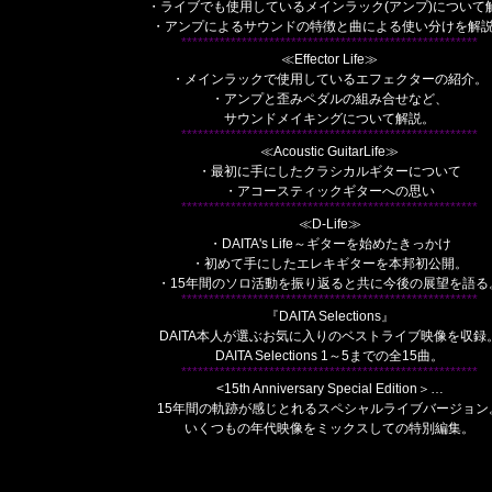
・ライブでも使用しているメインラック(アンプ)について
・アンプによるサウンドの特徴と曲による使い分けを解
******************************************************
≪Effector Life≫
・メインラックで使用しているエフェクターの紹介。
・アンプと歪みペダルの組み合せなど、
サウンドメイキングについて解説。
******************************************************
≪Acoustic GuitarLife≫
・最初に手にしたクラシカルギターについて
・アコースティックギターへの思い
******************************************************
≪D-Life≫
・DAITA's Life～ギターを始めたきっかけ
・初めて手にしたエレキギターを本邦初公開。
・15年間のソロ活動を振り返ると共に今後の展望を語る
******************************************************
『DAITA Selections』
DAITA本人が選ぶお気に入りのベストライブ映像を収録
DAITA Selections 1～5までの全15曲。
******************************************************
<15th Anniversary Special Edition＞…
15年間の軌跡が感じとれるスペシャルライブバージョン
いくつもの年代映像をミックスしての特別編集。