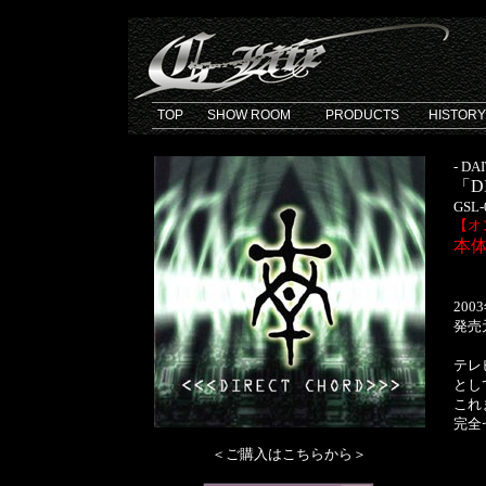
TOP
SHOW ROOM
PRODUCTS
HISTORY
- DA
「D
GSL-
【オ
本体
200
発売
テレ
として
これ
完全
＜ご購入はこちらから＞