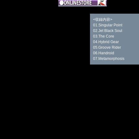
<収録内容>
01.Singular Point
02.Jet Black Soul
03.The Core
04.Hybrid Gear
05.Groove Rider
06.Handroid
07.Metamorphosis