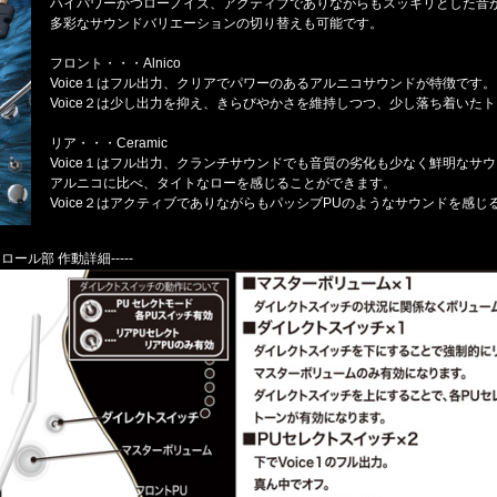
ハイパワーかつローノイズ、アクティブでありながらもスッキリとした音
多彩なサウンドバリエーションの切り替えも可能です。
フロント・・・Alnico
Voice１はフル出力、クリアでパワーのあるアルニコサウンドが特徴です。
Voice２は少し出力を抑え、きらびやかさを維持しつつ、少し落ち着いた
リア・・・Ceramic
Voice１はフル出力、クランチサウンドでも音質の劣化も少なく鮮明なサ
アルニコに比べ、タイトなローを感じることができます。
Voice２はアクティブでありながらもパッシブPUのようなサウンドを感じ
ロール部 作動詳細-----