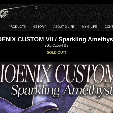
M
PRODUCTS
HISTORY
ABOUT G-LIFE
MY G-LIFE
CONT
ENIX CUSTOM Vll / Sparkling Amethyst
（Gig Case付属）
SOLD OUT!