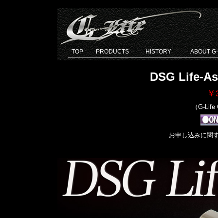
TOP
PRODUCTS
HISTORY
ABOUT G-
DSG Life-As
￥3
（G-Life
お申し込みに関