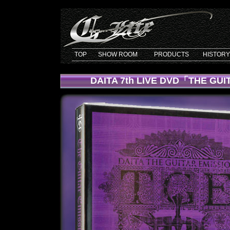
TOP
SHOW ROOM
PRODUCTS
HISTORY
DAITA 7th LIVE DVD「THE GU