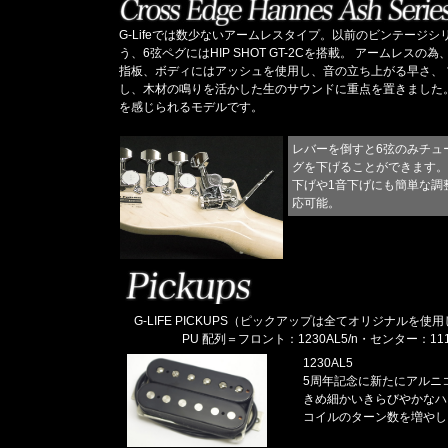
G-Lifeでは数少ないアームレスタイプ。以前のビンテージシリ
う、6弦ペグにはHIP SHOT GT-2Cを搭載。 アームレ
指板、ボディにはアッシュを使用し、音の立ち上がる早さ、 
し、木材の鳴りを活かした生のサウンドに重点を置きました。 同
を感じられるモデルです。
レバーを倒すと6弦のみチュ
グを下げることができます。
下げや1音下げにも簡単な調
応可能。
G-LIFE PICKUPS（ピックアップは全てオリジナルを使
PU 配列＝フロント：1230AL5/n・センター：1118AL
1230AL5
5周年記念に新たにアルニ
きめ細かいきらびやかなハ
コイルのターン数を増やし