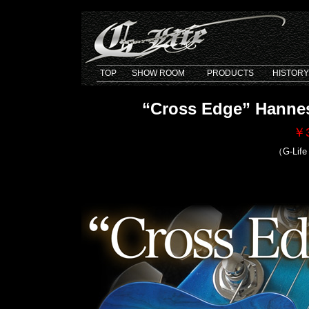
TOP
SHOW ROOM
PRODUCTS
HISTORY
“Cross Edge” Hannes
￥3
（G-Life