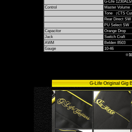
G-Life 1230AL5
Control
Master Volume
Tone （CTS Cu
Rear Direct SW
PU Select SW （
Capacitor
Orange Drop
Jack
Switch Craft
AWM
Belden 8503
Gauge
10-46
※
G-Life Origin