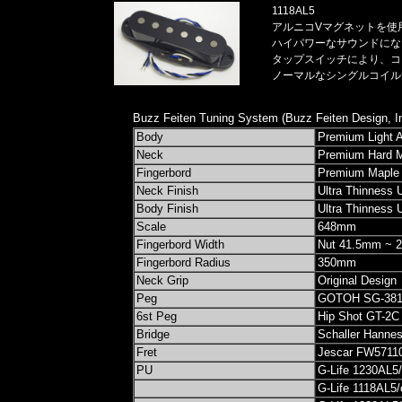
1118AL5
アルニコVマグネットを使用
ハイパワーなサウンドにな
タップスイッチにより、コイ
ノーマルなシングルコイル
Buzz Feiten Tuning System (Buzz Feiten Design, In
Body
Premium Light 
Neck
Premium Hard 
Fingerbord
Premium Maple
Neck Finish
Ultra Thinness 
Body Finish
Ultra Thinness 
Scale
648mm
Fingerbord Width
Nut 41.5mm ~ 
Fingerbord Radius
350mm
Neck Grip
Original Design
Peg
GOTOH SG-381
6st Peg
Hip Shot GT-2C
Bridge
Schaller Hanne
Fret
Jescar FW5711
PU
G-Life 1230AL5
G-Life 1118AL5/